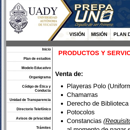
VISIÓN
MISIÓN
PLAN 
Inicio
PRODUCTOS Y SERVIC
Plan de estudios
Modelo Educativo
Venta de:
Organigrama
Playeras Polo (Unifor
Código de Ética y
Conducta
Chamarras
Unidad de Transparencia
Derecho de Biblioteca
Directorio Telefónico
Potocolos
Avisos de privacidad
Constancias
(Requisit
Trámites
al momento de pagar en