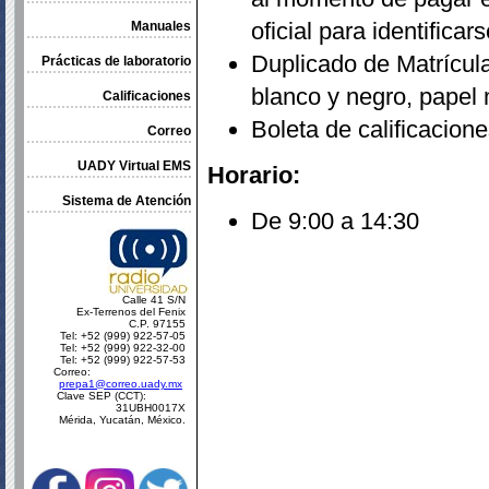
oficial para identifica
Manuales
Duplicado de Matrícul
Prácticas de laboratorio
blanco y negro, papel 
Calificaciones
Boleta de calificacion
Correo
UADY Virtual EMS
Horario:
Sistema de Atención
De 9:00 a 14:30
Calle 41 S/N
Ex-Terrenos del Fenix
C.P. 97155
Tel: +52 (999) 922-57-05
Tel: +52 (999) 922-32-00
Tel: +52 (999) 922-57-53
Correo:
prepa1@correo.uady.mx
Clave SEP (CCT):
31UBH0017X
Mérida, Yucatán, México.