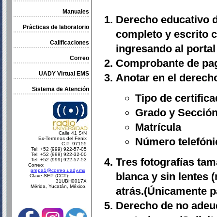
Manuales
Derecho educativo de
Prácticas de laboratorio
completo y escrito
Calificaciones
ingresando al porta
Correo
Comprobante de pag
UADY Virtual EMS
Anotar en el derecho,
Sistema de Atención
Tipo de certific
Grado y Secció
Matrícula
Calle 41 S/N
Ex-Terrenos del Fenix
Número telefóni
C.P. 97155
Tel: +52 (999) 922-57-05
Tel: +52 (999) 922-32-00
Tres fotografías
tam
Tel: +52 (999) 922-57-53
Correo:
prepa1@correo.uady.mx
blanca y sin lentes 
Clave SEP (CCT):
31UBH0017X
Mérida, Yucatán, México.
atrás.(Únicamente p
Derecho de no adeud