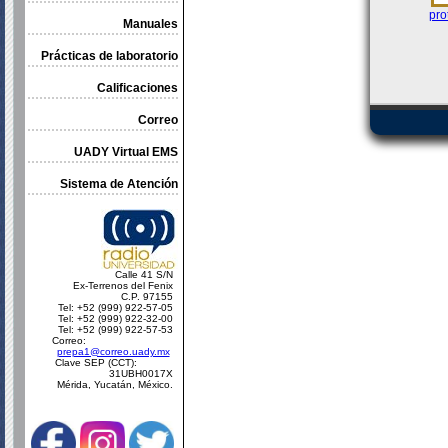
pro
Manuales
Prácticas de laboratorio
Calificaciones
Correo
UADY Virtual EMS
Sistema de Atención
Calle 41 S/N
Ex-Terrenos del Fenix
C.P. 97155
Tel: +52 (999) 922-57-05
Tel: +52 (999) 922-32-00
Tel: +52 (999) 922-57-53
Correo:
prepa1@correo.uady.mx
Clave SEP (CCT):
31UBH0017X
Mérida, Yucatán, México.