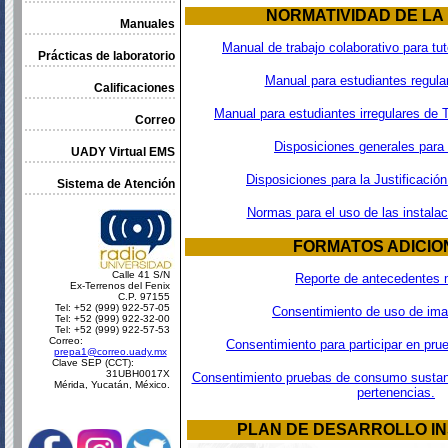
NORMATIVIDAD DE LA
Manuales
Manual de trabajo colaborativo para tu
Prácticas de laboratorio
Manual para estudiantes regula
Calificaciones
Manual para estudiantes irregulares de 
Correo
Disposiciones generales para
UADY Virtual EMS
Disposiciones para la Justificación
Sistema de Atención
Normas para el uso de las instalac
FORMATOS ADICIO
Calle 41 S/N
Reporte de antecedentes 
Ex-Terrenos del Fenix
C.P. 97155
Tel: +52 (999) 922-57-05
Consentimiento de uso de ima
Tel: +52 (999) 922-32-00
Tel: +52 (999) 922-57-53
Correo:
Consentimiento para participar en pru
prepa1@correo.uady.mx
Clave SEP (CCT):
31UBH0017X
Consentimiento pruebas de consumo sustanc
Mérida, Yucatán, México.
pertenencias.
PLAN DE DESARROLLO IN